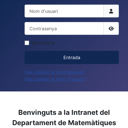
Nom d'usuari
Contrasenya
Mostrar
Recorda'm
Entrada
Has oblidat la contrasenya?
Has oblidat el nom d'usuari?
Benvinguts a la Intranet del
Departament de Matemàtiques