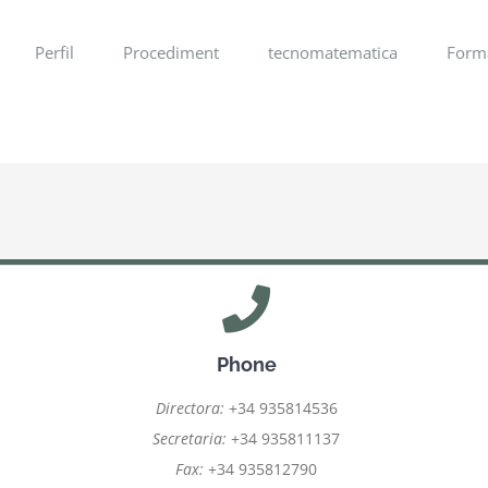
Perfil
Procediment
tecnomatematica
Form
Phone
Directora:
+34 935814536
Secretaria:
+34 935811137
Fax:
+34 935812790