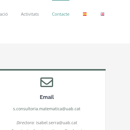
ació
Activitats
Contacte
Email
s.consultoria.matematica@uab.cat
Directora:
isabel.serra@uab.cat