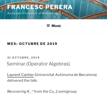
Vés
FRANCESC PERERA
al
Associate Professor of Mathematics
contingut
Menú
MES:
OCTUBRE DE 2019
PUBLICAT
31 OCTUBRE, 2019
A
Seminar (Operator Algebras)
Laurent Cantier
(Universitat Autònoma de Barcelona)
delivered the talk:
Recovering K_* from the Cu_1 semigroup