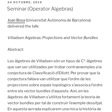
PUBLICAT
24 OCTUBRE, 2019
A
Seminar (Operator Algebras)
Joan Bosa
(Universitat Autònoma de Barcelona)
delivered the talk:
Villadsen Algebras: Projections and Vector Bundles
Abstract:
Les àlgebres de Villadsen són un tipus de C*-àlgebres
que van ser utilitzades per trobar contraexemples a la
conjectura de Classificació d’Elliott. Per provar que la
conjectura fallava van utilitzar que l’ordre de les
projeccions sobre espais topologics s’associa a l’ordre
entre els vector bundles d’aquests. Així, en les
àlgebres de Villadsen s’utilitza fortament la teoria de
vector bundles per tal de construir l’exemple dessitjat.
En aquesta xerrada explicarem una mica la història de