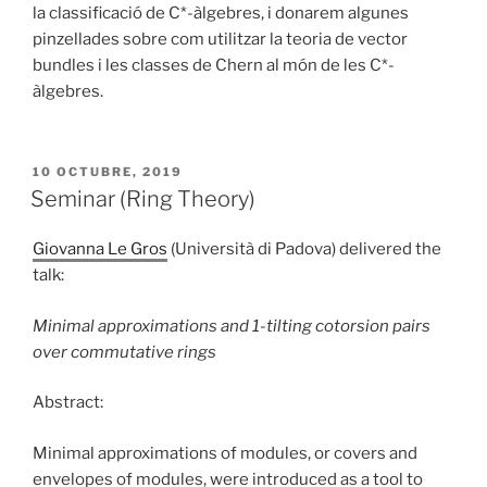
la classificació de C*-àlgebres, i donarem algunes
pinzellades sobre com utilitzar la teoria de vector
bundles i les classes de Chern al món de les C*-
àlgebres.
PUBLICAT
10 OCTUBRE, 2019
A
Seminar (Ring Theory)
Giovanna Le Gros
(Università di Padova) delivered the
talk:
Minimal approximations and 1-tilting cotorsion pairs
over commutative rings
Abstract:
Minimal approximations of modules, or covers and
envelopes of modules, were introduced as a tool to