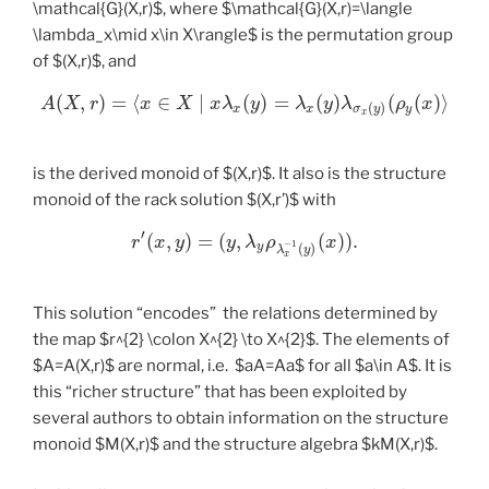
\mathcal{G}(X,r)$, where $\mathcal{G}(X,r)=\langle
\lambda_x\mid x\in X\rangle$ is the permutation group
of $(X,r)$, and
(
,
)
=
⟨
∈
∣
(
)
=
(
)
(
(
)
⟩
A
X
r
x
X
x
λ
y
λ
y
λ
ρ
x
(
)
x
x
y
σ
y
x
is the derived monoid of $(X,r)$. It also is the structure
monoid of the rack solution $(X,r’)$ with
′
(
,
)
=
(
,
(
)
)
.
r
x
y
y
λ
ρ
x
−
1
(
)
y
λ
y
x
This solution “encodes” the relations determined by
the map $r^{2} \colon X^{2} \to X^{2}$. The elements of
$A=A(X,r)$ are normal, i.e. $aA=Aa$ for all $a\in A$. It is
this “richer structure” that has been exploited by
several authors to obtain information on the structure
monoid $M(X,r)$ and the structure algebra $kM(X,r)$.