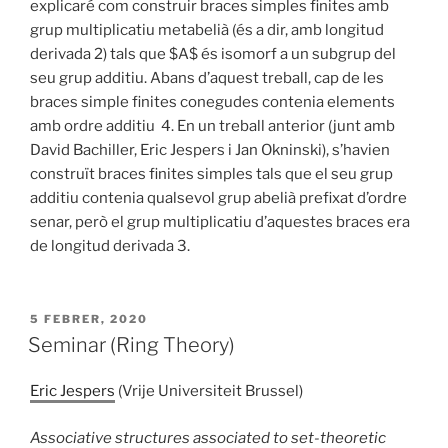
explicaré com construir braces simples finites amb
grup multiplicatiu metabelià (és a dir, amb longitud
derivada 2) tals que $A$ és isomorf a un subgrup del
seu grup additiu. Abans d’aquest treball, cap de les
braces simple finites conegudes contenia elements
amb ordre additiu 4. En un treball anterior (junt amb
David Bachiller, Eric Jespers i Jan Okninski), s’havien
construït braces finites simples tals que el seu grup
additiu contenia qualsevol grup abelià prefixat d’ordre
senar, però el grup multiplicatiu d’aquestes braces era
de longitud derivada 3.
PUBLICAT
5 FEBRER, 2020
A
Seminar (Ring Theory)
Eric Jespers
(Vrije Universiteit Brussel)
Associative structures associated to set-theoretic