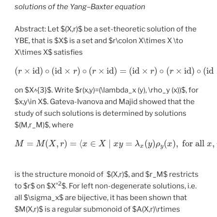
solutions of the Yang–Baxter equation
Abstract: Let $(X,r)$ be a set-theoretic solution of the
YBE, that is $X$ is a set and $r\colon X\times X \to
X\times X$ satisfies
(
×
i
d
)
∘
(
i
d
×
)
∘
(
×
i
d
)
=
(
i
d
×
)
∘
(
×
i
d
)
∘
(
i
d
r
r
r
r
r
on $X^{3}$. Write $r(x,y)=(\lambda_x (y), \rho_y (x))$, for
$x,y\in X$. Gateva-Ivanova and Majid showed that the
study of such solutions is determined by solutions
$(M,r_M)$, where
=
(
,
)
=
⟨
∈
∣
=
(
)
(
)
,
for all
,
M
M
X
r
x
X
x
y
λ
y
ρ
x
x
x
y
is the structure monoid of $(X,r)$, and $r_M$ restricts
^2
to $r$ on $X
$. For left non-degenerate solutions, i.e.
all $\sigma_x$ are bijective, it has been shown that
$M(X,r)$ is a regular submonoid of $A(X,r)\rtimes