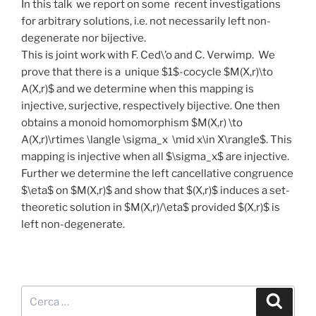
In this talk we report on some recent investigations
for arbitrary solutions, i.e. not necessarily left non-
degenerate nor bijective.
This is joint work with F. Ced\’o and C. Verwimp. We
prove that there is a unique $1$-cocycle $M(X,r)\to
A(X,r)$ and we determine when this mapping is
injective, surjective, respectively bijective. One then
obtains a monoid homomorphism $M(X,r) \to
A(X,r)\rtimes \langle \sigma_x \mid x\in X\rangle$. This
mapping is injective when all $\sigma_x$ are injective.
Further we determine the left cancellative congruence
$\eta$ on $M(X,r)$ and show that $(X,r)$ induces a set-
theoretic solution in $M(X,r)/\eta$ provided $(X,r)$ is
left non-degenerate.
Cerca:
Cerca