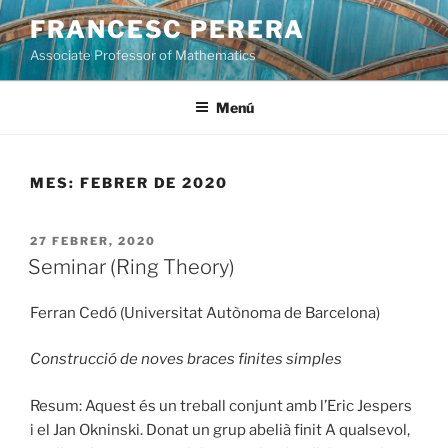
Vés
FRANCESC PERERA
al
Associate Professor of Mathematics
contingut
Menú
MES:
FEBRER DE 2020
PUBLICAT
27 FEBRER, 2020
A
Seminar (Ring Theory)
Ferran Cedó (Universitat Autònoma de Barcelona)
Construcció de noves braces finites simples
Resum: Aquest és un treball conjunt amb l’Eric Jespers
i el Jan Okninski. Donat un grup abelià finit A qualsevol,