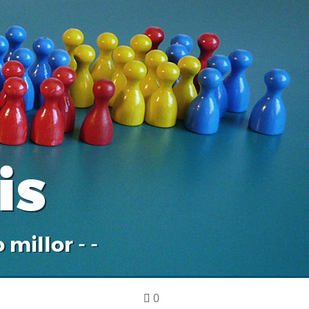
is
 millor - -
0