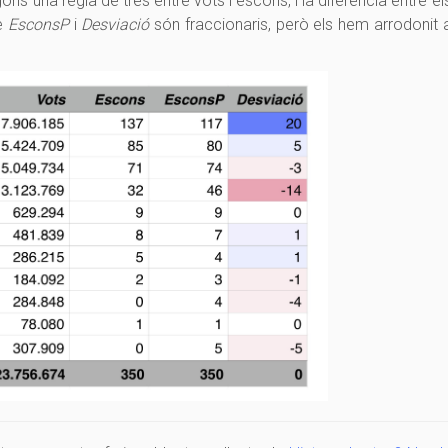
ons una regla de tres entre vots i escons, i la diferència entre el
de
EsconsP
i
Desviació
són fraccionaris, però els hem arrodonit 