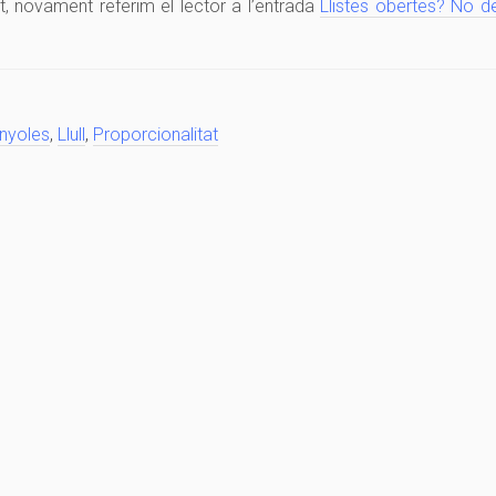
t, novament referim el lector a l’entrada
Llistes obertes? No d
nyoles
,
Llull
,
Proporcionalitat