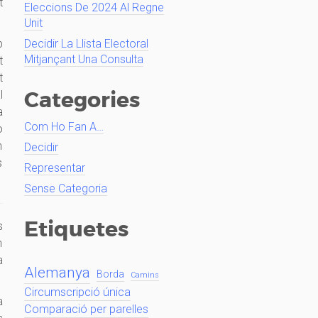
t
Eleccions De 2024 Al Regne
Unit
p
Decidir La Llista Electoral
Mitjançant Una Consulta
t
t
Categories
l
a
Com Ho Fan A…
o
n
Decidir
s
Representar
Sense Categoria
Etiquetes
s
n
a
Alemanya
Borda
Camins
Circumscripció única
a
Comparació per parelles