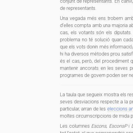
conjunt de representants. En canvi
de representants.
Una vegada més ens trobem amb 
d’elles compta amb una majoria abs
cas, els votants són els diputat
problema no té solució quan cada 
que els vots donin més informació
hi ha diversos mètodes prou satisf
és el cas, però, del procediment q
mantenir ancorats en les seves p
programes de govern poden ser neg
La taula que segueix mostra els resu
seves desviacions respecte a la p
particular, arran de les
eleccions an
moltes circumscripcions de mida pe
Les columnes
Escons
,
EsconsP
i