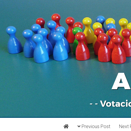
A
- - Votaci
Previous Post
Next