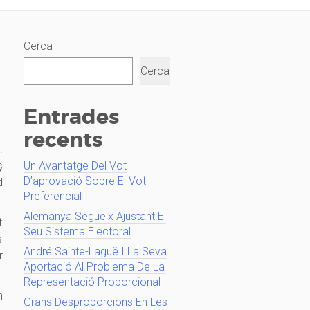
Cerca
Cerca
Entrades
recents
.
ç
Un Avantatge Del Vot
D’aprovació Sobre El Vot
d
Preferencial
Alemanya Segueix Ajustant El
t
Seu Sistema Electoral
s
André Sainte-Laguë I La Seva
r
Aportació Al Problema De La
Representació Proporcional
n
Grans Desproporcions En Les