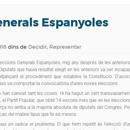
enerals Espanyoles
016
dins de
Decidir
,
Representar
leccions Generals Espanyoles, mig any després de les anteriors
putats que havia resultat elegit en les anteriors va ser incapa
itjançant el procediment que estableix la Constitució. D’acor
xò va comportar la convocatòria d’unes noves eleccions.
han canviat tant les coses. Hi ha hagut un cert transvasamen
 el Partit Popular, que obté 14 escons més que en les eleccion
força no arriba a la majoria absoluta de diputats del Congrés. Pe
cac del mateix tipus que fa sis mesos.
pas on radica el problema
. El que hem repetit és l’elecció d’u