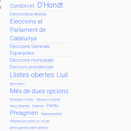
s
D'Hondt
Condorcet
a
Democràcia directa
Eleccions al
Parlament de
Catalunya
Eleccions Generals
Espanyoles
Eleccions municipals
Eleccions presidencials
Llistes obertes
Llull
Mussolini
Més de dues opcions
Múltiples nivells
Navarro Amandi
Partits
Nova Zelanda
Ordenar
Phragmén
Poporcionalitat
Preferències amb un sol pic
pressupostos participatius