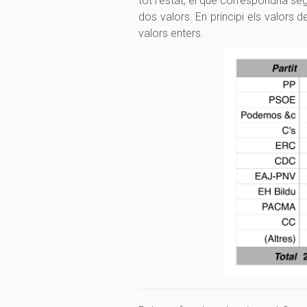
tot l’estat, el que correspondria seg
dos valors. En principi els valors 
valors enters.