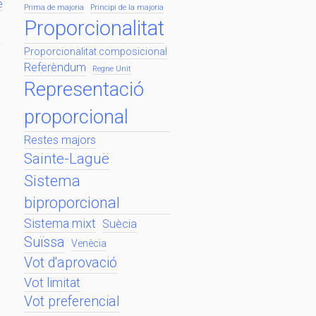
e
Prima de majoria
Principi de la majoria
Proporcionalitat
Proporcionalitat composicional
Referèndum
Regne Unit
Representació
proporcional
Restes majors
Sainte-Laguë
Sistema
biproporcional
Sistema mixt
Suècia
Suïssa
Venècia
Vot d'aprovació
Vot limitat
Vot preferencial