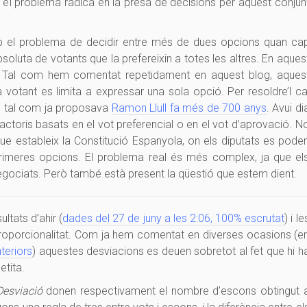
, el problema radica en la presa de decisions per aquest conjun
el problema de decidir entre més de dues opcions quan ca
oluta de votants que la prefereixin a totes les altres. En aques
s. Tal com hem comentat repetidament en aquest blog, aques
votant es limita a expressar una sola opció. Per resoldre’l ca
, tal com ja proposava
Ramon Llull fa més de 700 anys
. Avui di
actoris basats en el vot preferencial o en el vot d’aprovació. N
ue estableix la Constitució Espanyola, on els diputats es pode
rimeres opcions. El problema real és més complex, ja que el
ociats. Però també està present la qüestió que estem dient.
ltats d’ahir (
dades del 27 de juny a les 2:06, 100% escrutat
) i le
roporcionalitat. Com ja hem comentat en diverses ocasions (e
teriors
) aquestes desviacions es deuen sobretot al fet que hi h
tita.
Desviació
donen respectivament el nombre d’escons obtingut 