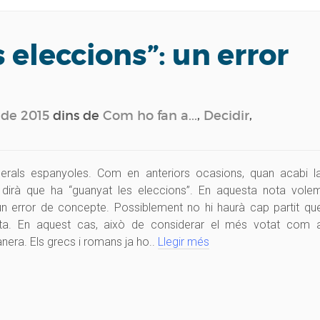
 eleccions”: un error
 de 2015
dins de
Com ho fan a...
,
Decidir
,
rals espanyoles. Com en anteriors ocasions, quan acabi l
e dirà que ha “guanyat les eleccions”. En aquesta nota vole
un error de concepte. Possiblement no hi haurà cap partit qu
uta. En aquest cas, això de considerar el més votat com 
era. Els grecs i romans ja ho..
Llegir més