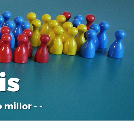
is
 millor - -