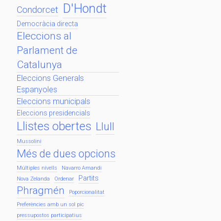
D'Hondt
Condorcet
Democràcia directa
Eleccions al
Parlament de
Catalunya
Eleccions Generals
Espanyoles
Eleccions municipals
Eleccions presidencials
Llistes obertes
Llull
Mussolini
Més de dues opcions
Múltiples nivells
Navarro Amandi
Partits
Nova Zelanda
Ordenar
Phragmén
Poporcionalitat
Preferències amb un sol pic
pressupostos participatius