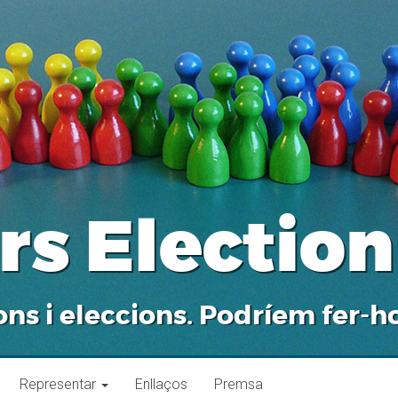
rs Election
ons i eleccions. Podríem fer-ho
Representar
Enllaços
Premsa