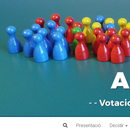
A
- - Votaci
Presentació
Decidir