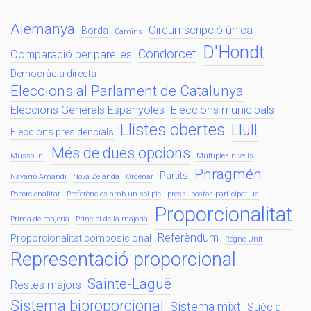
Alemanya
Circumscripció única
Borda
Camins
D'Hondt
Condorcet
Comparació per parelles
Democràcia directa
Eleccions al Parlament de Catalunya
Eleccions Generals Espanyoles
Eleccions municipals
Llistes obertes
Llull
Eleccions presidencials
Més de dues opcions
Mussolini
Múltiples nivells
Phragmén
Partits
Navarro Amandi
Nova Zelanda
Ordenar
Poporcionalitat
Preferències amb un sol pic
pressupostos participatius
Proporcionalitat
Prima de majoria
Principi de la majoria
Referèndum
Proporcionalitat composicional
Regne Unit
Representació proporcional
Sainte-Laguë
Restes majors
Sistema biproporcional
Sistema mixt
Suècia