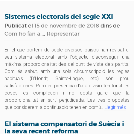
navig
Sistemes electorals del segle XXI
Publicat el
15 de novembre de 2018
dins de
Com ho fan a...
,
Representar
En el que portem de segle diversos països han revisat el
seu sistema electoral amb l’objectiu d’aconseguir una
màxima proporcionalitat des del punt de vista dels partits.
Com és sabut, amb una sola circumscripció les regles
habituals (D’Hondt, Sainte-Laguë, etc) són prou
satisfactòries. Però en presència d’una divisió territorial les
coses es compliquen i no costa gaire que la
proporcionalitat en surti perjudicada. Les tres propostes
que considerem a continuació tenen en comú..
Llegir més
El sistema compensatori de Suècia i
la seva recent reforma