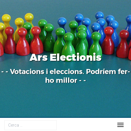
Ars Electionis
- - Votacions i eleccions. Podríem fer-
ho millor - -
Togg