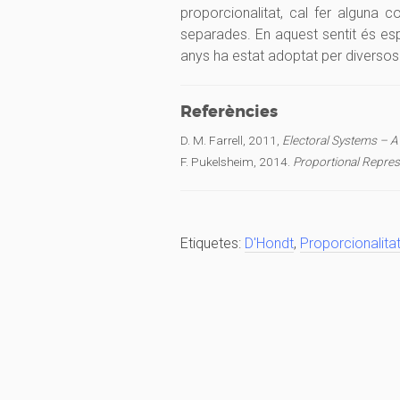
proporcionalitat, cal fer alguna c
separades. En aquest sentit és es
anys ha estat adoptat per diversos
Referències
D. M. Farrell, 2011,
Electoral Systems – A
F. Pukelsheim, 2014.
Proportional Repres
Etiquetes:
D'Hondt
,
Proporcionalita