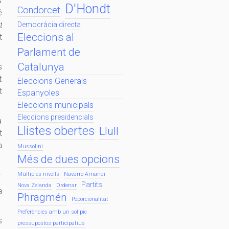
s
D'Hondt
Condorcet
ë
t
Democràcia directa
Eleccions al
t
Parlament de
Catalunya
s
t
Eleccions Generals
t
Espanyoles
Eleccions municipals
Eleccions presidencials
a
Llistes obertes
Llull
t
a
Mussolini
Més de dues opcions
Múltiples nivells
Navarro Amandi
Partits
Nova Zelanda
Ordenar
a
Phragmén
Poporcionalitat
Preferències amb un sol pic
s
pressupostos participatius