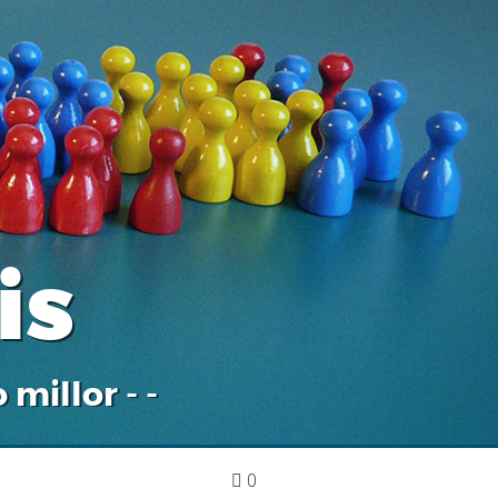
is
 millor - -
0