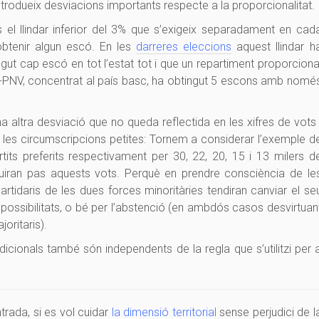
trodueix desviacions importants respecte a la proporcionalitat.
 el llindar inferior del 3% que s’exigeix separadament en cad
obtenir algun escó. En les
darreres eleccions
aquest llindar h
ut cap escó en tot l’estat tot i que un repartiment proporciona
AJ-PNV, concentrat al país basc, ha obtingut 5 escons amb nomé
una altra desviació que no queda reflectida en les xifres de vots 
es circumscripcions petites: Tornem a considerar l’exemple d
ts preferits respectivament per 30, 22, 20, 15 i 13 milers d
duiran pas aquests vots. Perquè en prendre consciència de le
artidaris de les dues forces minoritàries tendiran canviar el se
n possibilitats, o bé per l’abstenció (en ambdós casos desvirtuan
oritaris).
dicionals també són independents de la regla que s’utilitzi per 
rada, si es vol cuidar
la dimensió territorial
sense perjudici de l