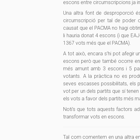
escons entre circumscripcions ja in
Una altra font de desproporció és
circumscripció per tal de poder 
causat que el PACMA no hagi obting
li hauria donat 4 escons (i que E
1367 vots més que el PACMA).
A tot això, encara s’hi pot afegir 
escons però que també ocorre en l
més amunt amb 3 escons i 5 parti
votants. A la pràctica no es pro
seves escasses possibilitats, els p
vot per un dels partits que sí tene
els vots a favor dels partits més maj
Noti’s que tots aquests factors ad
transformar vots en escons.
Tal com comentem en una altra ent