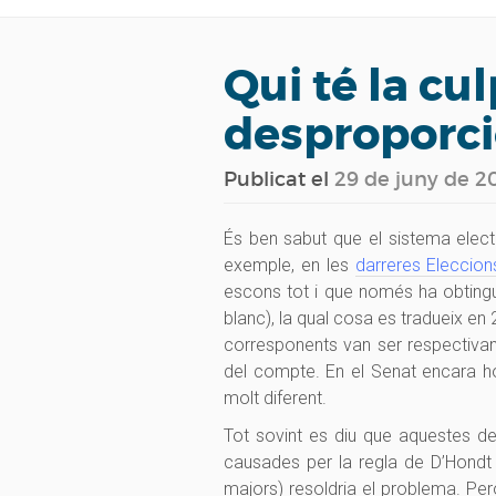
Qui té la cul
desproporc
Publicat el
29 de juny de 2
És ben sabut que el sistema electo
exemple, en les
darreres Eleccion
escons tot i que només ha obtingu
blanc), la qual cosa es tradueix e
corresponents van ser respectiva
del compte. En el Senat encara ho
molt diferent.
Tot sovint es diu que aquestes d
causades per la regla de D’Hondt 
majors) resoldria el problema. Per