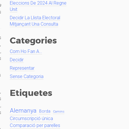
Eleccions De 2024 Al Regne
a
Unit
s
Decidir La Llista Electoral
Mitjançant Una Consulta
s
Categories
,
,
Com Ho Fan A…
s
Decidir
Representar
s
Sense Categoria
Etiquetes
,
s
,
Alemanya
Borda
s
Camins
Circumscripció única
Comparació per parelles