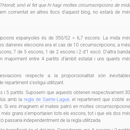
 D’Hondt, sinó el fet que hi hagi moltes circumscripcions de mid
hem comentat en altres llocs d’aquest blog, no estarà de mé
ripcions espanyoles és de 350/52 = 6,7 escons. La mida mé
es darreres eleccions era el cas de 10 circumscripcions; a més
scons, 7 de 5 escons, 1 de 2 escons i 2 d’1 escó. D’altra banda
en majorment entre 4 partits d’àmbit estatal i uns quants mé
sviacions respecte a la proporcionalitat són inevitable
epartiment s’estigui utilitzant.
s i 5 partits. Suposem que aquests obtenen respectivament 30
lús amb la
regla de Sainte-Laguë
, el repartiment que s’obté e
ns. Si ens imaginem el mateix patró en moltes circumscripcions
its més grans s’emportarien tots els escons, tot i que els dos mé
xò passaria independentment de la regla utilitzada.