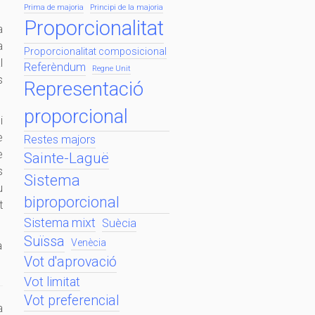
Prima de majoria
Principi de la majoria
Proporcionalitat
a
a
Proporcionalitat composicional
l
Referèndum
Regne Unit
s
Representació
proporcional
i
e
Restes majors
e
Sainte-Laguë
s
Sistema
u
biproporcional
t
Sistema mixt
Suècia
Suïssa
Venècia
a
Vot d'aprovació
Vot limitat
Vot preferencial
a