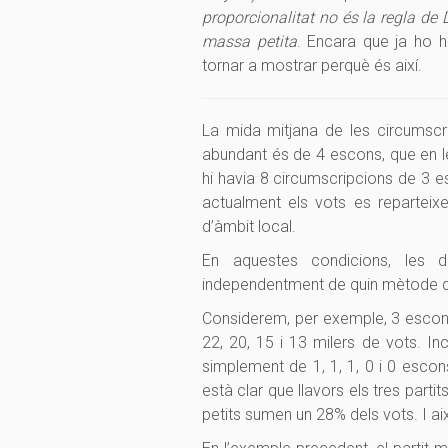
proporcionalitat no és la regla de
massa petita
. Encara que ja ho 
tornar a mostrar perquè és així.
La mida mitjana de les circumsc
abundant és de 4 escons, que en l
hi havia 8 circumscripcions de 3 e
actualment els vots es reparteix
d’àmbit local.
En aquestes condicions, les de
independentment de quin mètode de r
Considerem, per exemple, 3 escon
22, 20, 15 i 13 milers de vots.
Inc
simplement de 1, 1, 1, 0 i 0 esco
està clar que llavors els tres part
petits sumen un 28% dels vots. I ai