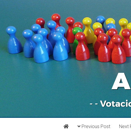
A
- - Votaci
Previous Post
Next