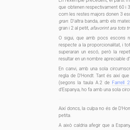
En l’exemple precedent, el partit 
que obtenen respectivament 60 i 3
com les restes majors donen 3 escon
gran
. D’altra banda, amb els matei
gran i 2 al petit,
afavorint ara tots t
O sigui, que amb pocs escons no
respecte a la proporcionalitat, i t
superaran un escó, però la repet
resultar en un nombre apreciable 
En canvi, amb una sola circumscr
regla de D’Hondt. Tant és així qu
(segons la taula A.2 de
Farrell 
d’Espanya, ho fa amb una sola cir
Així doncs, la culpa no és de D’Ho
petita.
A això caldria afegir que a Espan