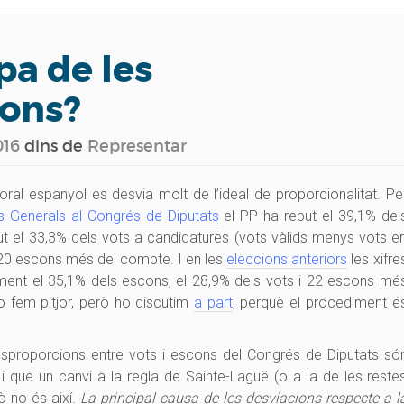
pa de les
ions?
016
dins de
Representar
ral espanyol es desvia molt de l’ideal de proporcionalitat. Pe
s Generals al Congrés de Diputats
el PP ha rebut el 39,1% del
t el 33,3% dels vots a candidatures (vots vàlids menys vots e
n 20 escons més del compte. I en les
eleccions anteriors
les xifre
ment el 35,1% dels escons, el 28,9% dels vots i 22 escons mé
 fem pitjor, però ho discutim
a part
, perquè el procediment é
esproporcions entre vots i escons del Congrés de Diputats só
i que un canvi a la regla de Sainte-Laguë (o a la de les reste
ò no és així.
La principal causa de les desviacions respecte a l