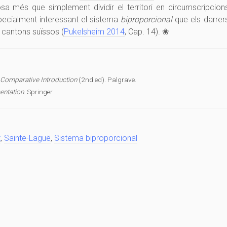
osa més que simplement dividir el territori en circumscripcion
pecialment interessant el sistema
biproporcional
que els darrer
 cantons suïssos (
Pukelsheim 2014
, Cap. 14). ❀
 Comparative Introduction
(2nd ed). Palgrave.
entation.
Springer.
t
,
Sainte-Laguë
,
Sistema biproporcional