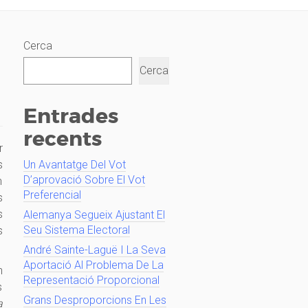
Cerca
Cerca
Entrades
recents
r
s
Un Avantatge Del Vot
D’aprovació Sobre El Vot
n
Preferencial
s
s
Alemanya Segueix Ajustant El
Seu Sistema Electoral
s
André Sainte-Laguë I La Seva
Aportació Al Problema De La
n
Representació Proporcional
s
Grans Desproporcions En Les
a