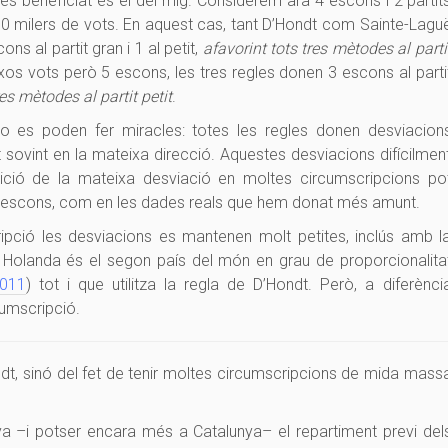
més beneficiat és el del mig. Considerem ara 4 escons i 2 partit
0 milers de vots. En aquest cas, tant D’Hondt com Sainte-Lagu
s al partit gran i 1 al petit,
afavorint tots tres mètodes al parti
xos vots però 5 escons, les tres regles donen 3 escons al parti
res mètodes al partit petit
.
 es poden fer miracles: totes les regles donen desviacion
ot sovint en la mateixa direcció. Aquestes desviacions difícilmen
ició de la mateixa desviació en moltes circumscripcions po
d’escons, com en les dades reals que hem donat més amunt.
ipció les desviacions es mantenen molt petites, inclús amb l
e Holanda és el segon país del món en grau de proporcionalita
2011
) tot i que utilitza la regla de D’Hondt. Però, a diferènci
cumscripció.
ndt, sinó del fet de tenir moltes circumscripcions de mida mass
ya –i potser encara més a Catalunya– el repartiment previ del