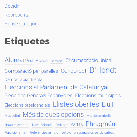
Decidir
Representar
Sense Categoria
Etiquetes
Alemanya
Circumscripció única
Borda
Camins
D'Hondt
Condorcet
Comparació per parelles
Democràcia directa
Eleccions al Parlament de Catalunya
Eleccions Generals Espanyoles
Eleccions municipals
Llistes obertes
Llull
Eleccions presidencials
Més de dues opcions
Mussolini
Múltiples nivells
Phragmén
Partits
Navarro Amandi
Nova Zelanda
Ordenar
Poporcionalitat
Preferències amb un sol pic
pressupostos participatius