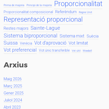
Proporcionalitat
Prima de majoria
Principi de la majoria
Referèndum
Proporcionalitat composicional
Regne Unit
Representació proporcional
Sainte-Laguë
Restes majors
Sistema biproporcional
Sistema mixt
Suècia
Suïssa
Vot d'aprovació
Vot limitat
Venècia
Vot preferencial
Vot únic transferible
Vot útil
Woodall
Arxius
Maig 2026
Març 2025
Gener 2025
Juliol 2024
Abril 2023