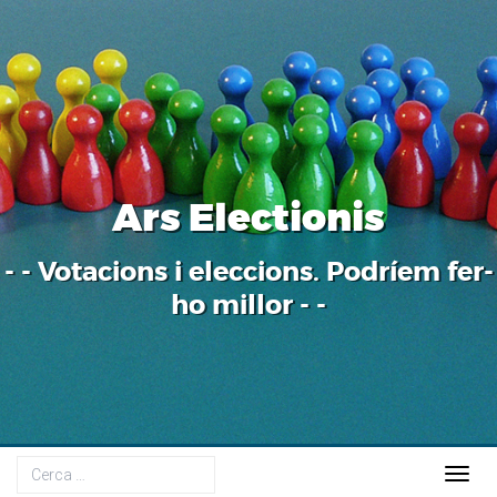
Ars Electionis
- - Votacions i eleccions. Podríem fer-
ho millor - -
Togg