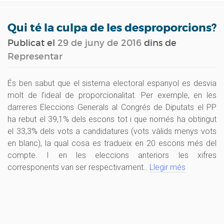
navig
Qui té la culpa de les desproporcions?
Publicat el
29 de juny de 2016
dins de
Representar
És ben sabut que el sistema electoral espanyol es desvia
molt de l’ideal de proporcionalitat. Per exemple, en les
darreres Eleccions Generals al Congrés de Diputats el PP
ha rebut el 39,1% dels escons tot i que només ha obtingut
el 33,3% dels vots a candidatures (vots vàlids menys vots
en blanc), la qual cosa es tradueix en 20 escons més del
compte. I en les eleccions anteriors les xifres
corresponents van ser respectivament..
Llegir més