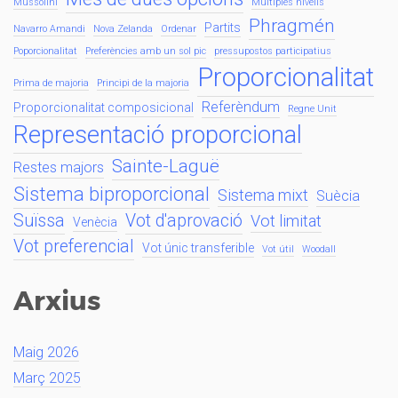
Mussolini
Múltiples nivells
Phragmén
Partits
Navarro Amandi
Nova Zelanda
Ordenar
Poporcionalitat
Preferències amb un sol pic
pressupostos participatius
Proporcionalitat
Prima de majoria
Principi de la majoria
Referèndum
Proporcionalitat composicional
Regne Unit
Representació proporcional
Sainte-Laguë
Restes majors
Sistema biproporcional
Sistema mixt
Suècia
Suïssa
Vot d'aprovació
Vot limitat
Venècia
Vot preferencial
Vot únic transferible
Vot útil
Woodall
Arxius
Maig 2026
Març 2025