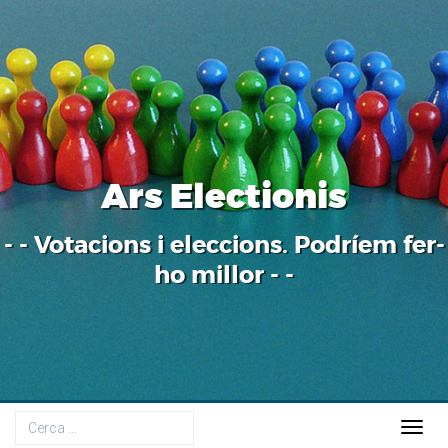
Ars Electionis
- - Votacions i eleccions. Podríem fer-
ho millor - -
Togg